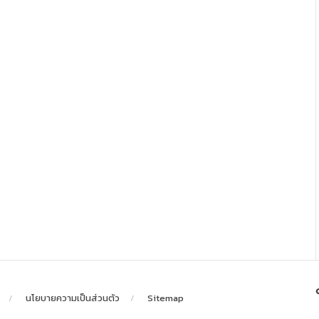
นโยบายความเป็นส่วนตัว
Sitemap