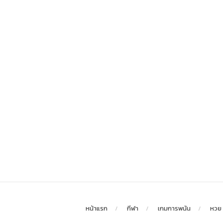
หน้าแรก
กีฬา
เกมการพนัน
หวย