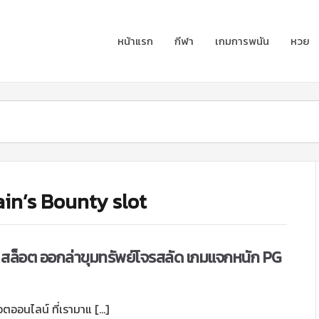
หน้าแรก
กีฬา
เกมการพนัน
หวย
ain’s Bounty slot
y สล็อต ออกล่าขุมทรัพย์โจรสลัด เกมแจกหนัก PG
ตออนไลน์ ที่เรามาแ […]