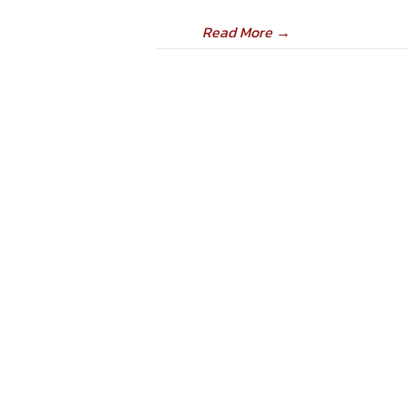
Read More
→