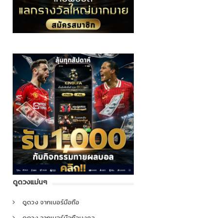
ดูดวงแม่นๆ
ดูดวง จากเบอร์มือถือ
ดูดวง จากเบอร์มือถือมงคล