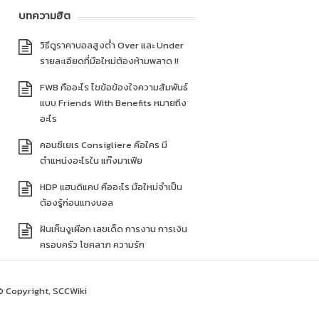
บทความฮิต
วิธีดูราคาบอลสูงต่ำ Over และ Under
รายละเอียดที่มือใหม่ต้องห้ามพลาด !!
FWB คืออะไร ไขข้อข้องใจความสัมพันธ์
แบบ Friends With Benefits หมายถึง
อะไร
คอนซีเยเร Consigliere คือใคร มี
ตำแหน่งอะไรใน แก๊งมาเฟีย
HDP แฮนดิแคป คืออะไร มือใหม่จำเป็น
ต้องรู้ก่อนแทงบอล
ฝันเห็นงูเผือก เลขเด็ด การงาน การเงิน
ครอบครัว โชคลาภ ความรัก
© Copyright, SCCWiki