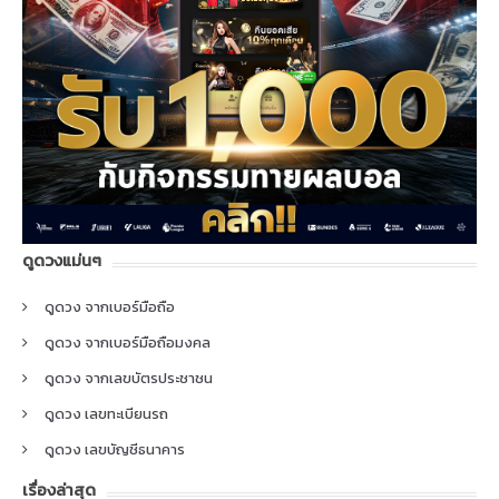
ดูดวงแม่นๆ
ดูดวง จากเบอร์มือถือ
ดูดวง จากเบอร์มือถือมงคล
ดูดวง จากเลขบัตรประชาชน
ดูดวง เลขทะเบียนรถ
ดูดวง เลขบัญชีธนาคาร
เรื่องล่าสุด