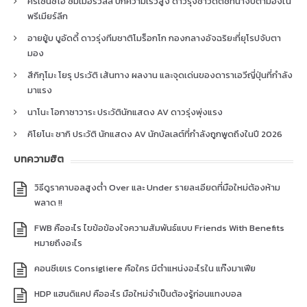
คริเซนซิโอ ซัมเมอร์วิลล์ ปีกความเร็วสูง ดาวรุ่งชาวดัตช์ที่น่าจับตามองใน
พรีเมียร์ลีก
อายยู้บ บูอัดดี้ ดาวรุ่งทีมชาติโมร็อกโก กองกลางอัจฉริยะที่ยุโรปจับตา
มอง
สึกิกุโมะ โยรุ ประวัติ เส้นทาง ผลงาน และจุดเด่นของดาราเอวีญี่ปุ่นที่กำลัง
มาแรง
นาโนะ โอกาซาวาระ ประวัตินักแสดง AV ดาวรุ่งพุ่งแรง
คิโยโนะ ซากิ ประวัติ นักแสดง AV นักบัลเลต์ที่กำลังถูกพูดถึงในปี 2026
บทความฮิต
วิธีดูราคาบอลสูงต่ำ Over และ Under รายละเอียดที่มือใหม่ต้องห้าม
พลาด !!
FWB คืออะไร ไขข้อข้องใจความสัมพันธ์แบบ Friends With Benefits
หมายถึงอะไร
คอนซีเยเร Consigliere คือใคร มีตำแหน่งอะไรใน แก๊งมาเฟีย
HDP แฮนดิแคป คืออะไร มือใหม่จำเป็นต้องรู้ก่อนแทงบอล