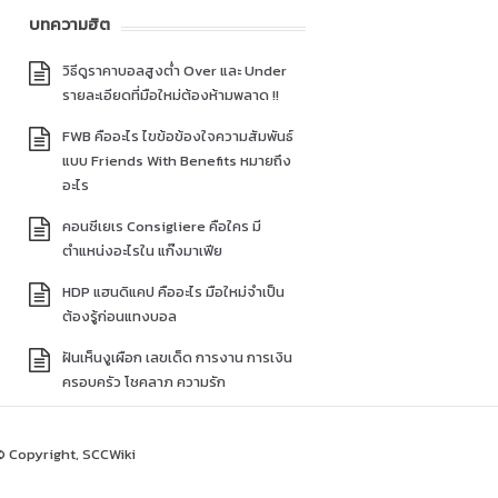
บทความฮิต
วิธีดูราคาบอลสูงต่ำ Over และ Under
รายละเอียดที่มือใหม่ต้องห้ามพลาด !!
FWB คืออะไร ไขข้อข้องใจความสัมพันธ์
แบบ Friends With Benefits หมายถึง
อะไร
คอนซีเยเร Consigliere คือใคร มี
ตำแหน่งอะไรใน แก๊งมาเฟีย
HDP แฮนดิแคป คืออะไร มือใหม่จำเป็น
ต้องรู้ก่อนแทงบอล
ฝันเห็นงูเผือก เลขเด็ด การงาน การเงิน
ครอบครัว โชคลาภ ความรัก
© Copyright, SCCWiki