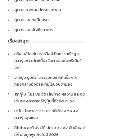
ดูดวง จากเลขบัตรประชาชน
ดูดวง เลขทะเบียนรถ
ดูดวง เลขบัญชีธนาคาร
เรื่องล่าสุด
คริเซนซิโอ ซัมเมอร์วิลล์ ปีกความเร็วสูง
ดาวรุ่งชาวดัตช์ที่น่าจับตามองในพรีเมียร์
ลีก
อายยู้บ บูอัดดี้ ดาวรุ่งทีมชาติโมร็อกโก
กองกลางอัจฉริยะที่ยุโรปจับตามอง
สึกิกุโมะ โยรุ ประวัติ เส้นทาง ผลงาน และจุด
เด่นของดาราเอวีญี่ปุ่นที่กำลังมาแรง
นาโนะ โอกาซาวาระ ประวัตินักแสดง AV
ดาวรุ่งพุ่งแรง
คิโยโนะ ซากิ ประวัติ นักแสดง AV นักบัลเลต์
ที่กำลังถูกพูดถึงในปี 2026