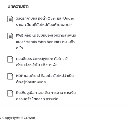
บทความฮิต
วิธีดูราคาบอลสูงต่ำ Over และ Under
รายละเอียดที่มือใหม่ต้องห้ามพลาด !!
FWB คืออะไร ไขข้อข้องใจความสัมพันธ์
แบบ Friends With Benefits หมายถึง
อะไร
คอนซีเยเร Consigliere คือใคร มี
ตำแหน่งอะไรใน แก๊งมาเฟีย
HDP แฮนดิแคป คืออะไร มือใหม่จำเป็น
ต้องรู้ก่อนแทงบอล
ฝันเห็นงูเผือก เลขเด็ด การงาน การเงิน
ครอบครัว โชคลาภ ความรัก
© Copyright, SCCWiki