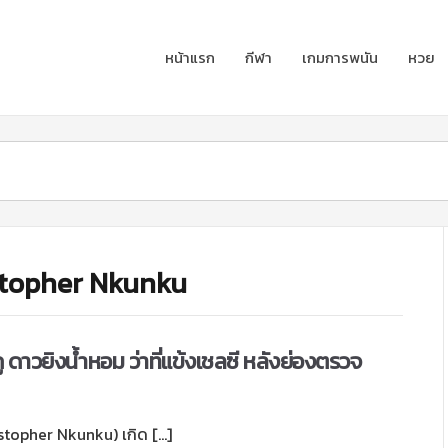
หน้าแรก
กีฬา
เกมการพนัน
หวย
istopher Nkunku
คู ดาวยิงน้ำหอม ว่าที่แข้งเชลซี หลังย่องตรวจ
ristopher Nkunku) เกิด […]