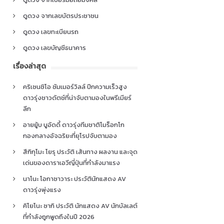
ดูดวง จากเลขบัตรประชาชน
ดูดวง เลขทะเบียนรถ
ดูดวง เลขบัญชีธนาคาร
เรื่องล่าสุด
คริเซนซิโอ ซัมเมอร์วิลล์ ปีกความเร็วสูง
ดาวรุ่งชาวดัตช์ที่น่าจับตามองในพรีเมียร์
ลีก
อายยู้บ บูอัดดี้ ดาวรุ่งทีมชาติโมร็อกโก
กองกลางอัจฉริยะที่ยุโรปจับตามอง
สึกิกุโมะ โยรุ ประวัติ เส้นทาง ผลงาน และจุด
เด่นของดาราเอวีญี่ปุ่นที่กำลังมาแรง
นาโนะ โอกาซาวาระ ประวัตินักแสดง AV
ดาวรุ่งพุ่งแรง
คิโยโนะ ซากิ ประวัติ นักแสดง AV นักบัลเลต์
ที่กำลังถูกพูดถึงในปี 2026