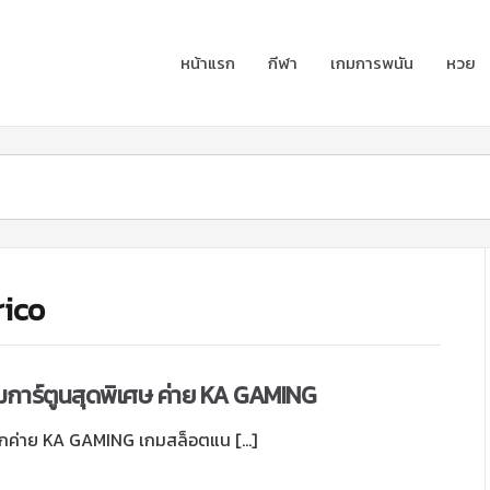
หน้าแรก
กีฬา
เกมการพนัน
หวย
rico
ีมการ์ตูนสุดพิเศษ ค่าย KA GAMING
กกค่าย KA GAMING เกมสล็อตแน […]