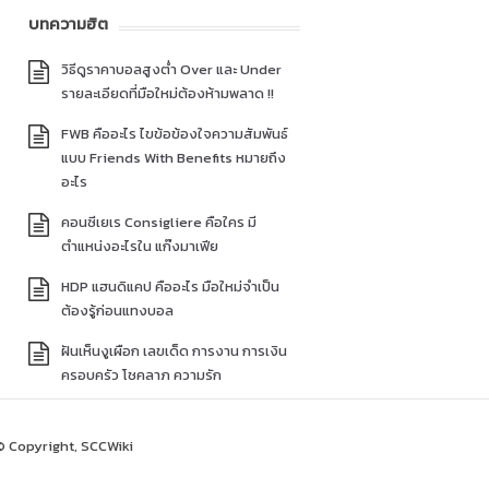
บทความฮิต
วิธีดูราคาบอลสูงต่ำ Over และ Under
รายละเอียดที่มือใหม่ต้องห้ามพลาด !!
FWB คืออะไร ไขข้อข้องใจความสัมพันธ์
แบบ Friends With Benefits หมายถึง
อะไร
คอนซีเยเร Consigliere คือใคร มี
ตำแหน่งอะไรใน แก๊งมาเฟีย
HDP แฮนดิแคป คืออะไร มือใหม่จำเป็น
ต้องรู้ก่อนแทงบอล
ฝันเห็นงูเผือก เลขเด็ด การงาน การเงิน
ครอบครัว โชคลาภ ความรัก
© Copyright, SCCWiki