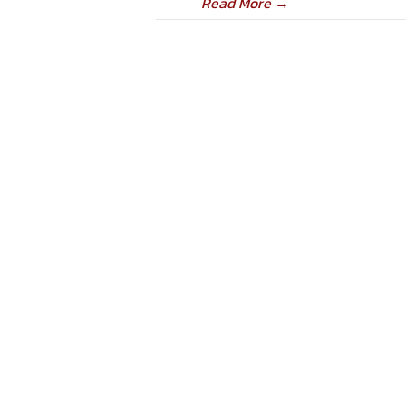
Read More
→