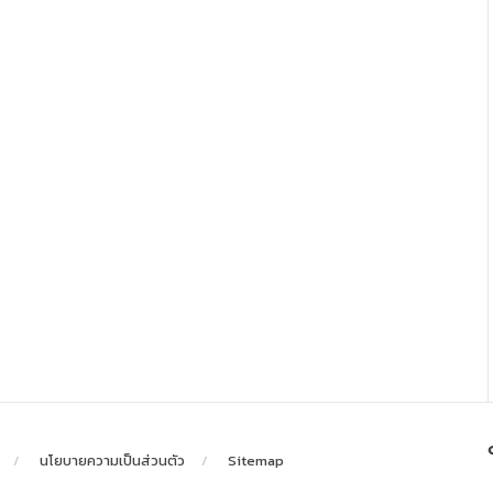
นโยบายความเป็นส่วนตัว
Sitemap