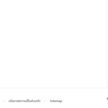
นโยบายความเป็นส่วนตัว
Sitemap