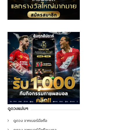
ดูดวงแม่นๆ
ดูดวง จากเบอร์มือถือ
ดูดวง จากเบอร์มือถือมงคล