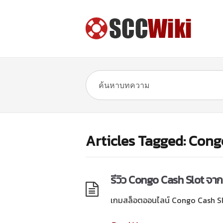
Articles Tagged: Cong
รีวิว Congo Cash Slot จา
เกมสล็อตออนไลน์ Congo Cash Sl