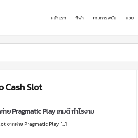
หน้าแรก
กีฬา
เกมการพนัน
หวย
o Cash Slot
กค่าย Pragmatic Play เกมดี กำไรงาม
ot จากค่าย Pragmatic Play […]