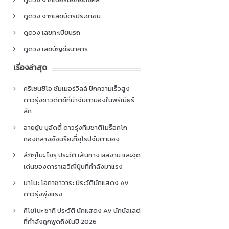
ดูดวง จากเลขบัตรประชาชน
ดูดวง เลขทะเบียนรถ
ดูดวง เลขบัญชีธนาคาร
เรื่องล่าสุด
คริเซนซิโอ ซัมเมอร์วิลล์ ปีกความเร็วสูง
ดาวรุ่งชาวดัตช์ที่น่าจับตามองในพรีเมียร์
ลีก
อายยู้บ บูอัดดี้ ดาวรุ่งทีมชาติโมร็อกโก
กองกลางอัจฉริยะที่ยุโรปจับตามอง
สึกิกุโมะ โยรุ ประวัติ เส้นทาง ผลงาน และจุด
เด่นของดาราเอวีญี่ปุ่นที่กำลังมาแรง
นาโนะ โอกาซาวาระ ประวัตินักแสดง AV
ดาวรุ่งพุ่งแรง
คิโยโนะ ซากิ ประวัติ นักแสดง AV นักบัลเลต์
ที่กำลังถูกพูดถึงในปี 2026