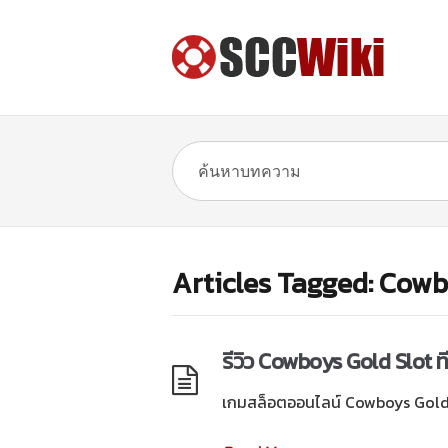
Articles Tagged: Cow
รีวิว Cowboys Gold Slot ท
เกมสล็อตออนไลน์ Cowboys Gold 