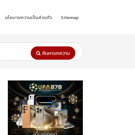
นโยบายความเป็นส่วนตัว
Sitemap
ค้นหาบทความ