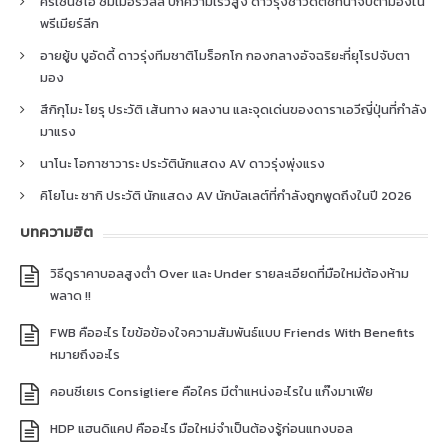
คริเซนซิโอ ซัมเมอร์วิลล์ ปีกความเร็วสูง ดาวรุ่งชาวดัตช์ที่น่าจับตามองใน
พรีเมียร์ลีก
อายยู้บ บูอัดดี้ ดาวรุ่งทีมชาติโมร็อกโก กองกลางอัจฉริยะที่ยุโรปจับตา
มอง
สึกิกุโมะ โยรุ ประวัติ เส้นทาง ผลงาน และจุดเด่นของดาราเอวีญี่ปุ่นที่กำลัง
มาแรง
นาโนะ โอกาซาวาระ ประวัตินักแสดง AV ดาวรุ่งพุ่งแรง
คิโยโนะ ซากิ ประวัติ นักแสดง AV นักบัลเลต์ที่กำลังถูกพูดถึงในปี 2026
บทความฮิต
วิธีดูราคาบอลสูงต่ำ Over และ Under รายละเอียดที่มือใหม่ต้องห้าม
พลาด !!
FWB คืออะไร ไขข้อข้องใจความสัมพันธ์แบบ Friends With Benefits
หมายถึงอะไร
คอนซีเยเร Consigliere คือใคร มีตำแหน่งอะไรใน แก๊งมาเฟีย
HDP แฮนดิแคป คืออะไร มือใหม่จำเป็นต้องรู้ก่อนแทงบอล