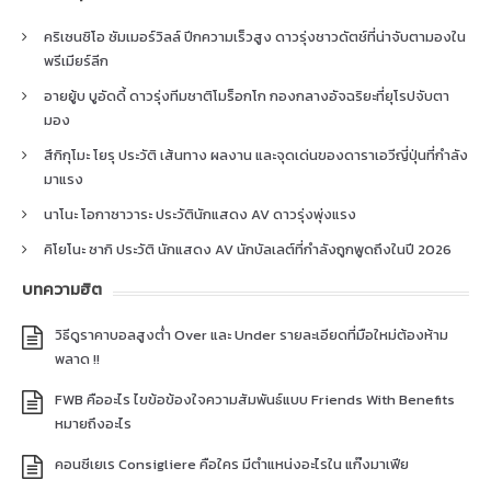
คริเซนซิโอ ซัมเมอร์วิลล์ ปีกความเร็วสูง ดาวรุ่งชาวดัตช์ที่น่าจับตามองใน
พรีเมียร์ลีก
อายยู้บ บูอัดดี้ ดาวรุ่งทีมชาติโมร็อกโก กองกลางอัจฉริยะที่ยุโรปจับตา
มอง
สึกิกุโมะ โยรุ ประวัติ เส้นทาง ผลงาน และจุดเด่นของดาราเอวีญี่ปุ่นที่กำลัง
มาแรง
นาโนะ โอกาซาวาระ ประวัตินักแสดง AV ดาวรุ่งพุ่งแรง
คิโยโนะ ซากิ ประวัติ นักแสดง AV นักบัลเลต์ที่กำลังถูกพูดถึงในปี 2026
บทความฮิต
วิธีดูราคาบอลสูงต่ำ Over และ Under รายละเอียดที่มือใหม่ต้องห้าม
พลาด !!
FWB คืออะไร ไขข้อข้องใจความสัมพันธ์แบบ Friends With Benefits
หมายถึงอะไร
คอนซีเยเร Consigliere คือใคร มีตำแหน่งอะไรใน แก๊งมาเฟีย