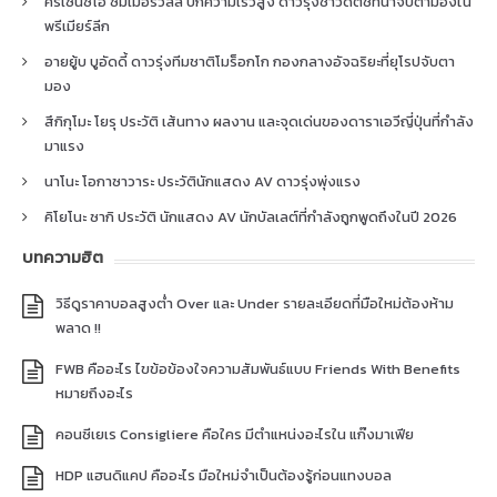
คริเซนซิโอ ซัมเมอร์วิลล์ ปีกความเร็วสูง ดาวรุ่งชาวดัตช์ที่น่าจับตามองใน
พรีเมียร์ลีก
อายยู้บ บูอัดดี้ ดาวรุ่งทีมชาติโมร็อกโก กองกลางอัจฉริยะที่ยุโรปจับตา
มอง
สึกิกุโมะ โยรุ ประวัติ เส้นทาง ผลงาน และจุดเด่นของดาราเอวีญี่ปุ่นที่กำลัง
มาแรง
นาโนะ โอกาซาวาระ ประวัตินักแสดง AV ดาวรุ่งพุ่งแรง
คิโยโนะ ซากิ ประวัติ นักแสดง AV นักบัลเลต์ที่กำลังถูกพูดถึงในปี 2026
บทความฮิต
วิธีดูราคาบอลสูงต่ำ Over และ Under รายละเอียดที่มือใหม่ต้องห้าม
พลาด !!
FWB คืออะไร ไขข้อข้องใจความสัมพันธ์แบบ Friends With Benefits
หมายถึงอะไร
คอนซีเยเร Consigliere คือใคร มีตำแหน่งอะไรใน แก๊งมาเฟีย
HDP แฮนดิแคป คืออะไร มือใหม่จำเป็นต้องรู้ก่อนแทงบอล