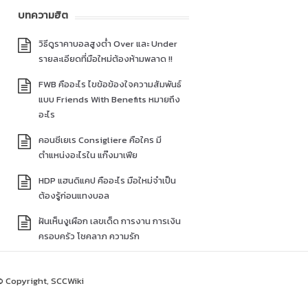
บทความฮิต
วิธีดูราคาบอลสูงต่ำ Over และ Under
รายละเอียดที่มือใหม่ต้องห้ามพลาด !!
FWB คืออะไร ไขข้อข้องใจความสัมพันธ์
แบบ Friends With Benefits หมายถึง
อะไร
คอนซีเยเร Consigliere คือใคร มี
ตำแหน่งอะไรใน แก๊งมาเฟีย
HDP แฮนดิแคป คืออะไร มือใหม่จำเป็น
ต้องรู้ก่อนแทงบอล
ฝันเห็นงูเผือก เลขเด็ด การงาน การเงิน
ครอบครัว โชคลาภ ความรัก
© Copyright, SCCWiki