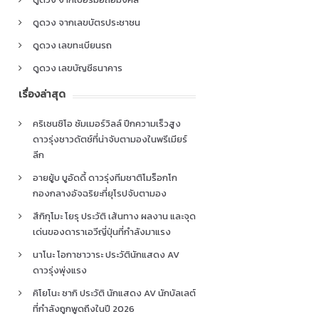
ดูดวง จากเลขบัตรประชาชน
ดูดวง เลขทะเบียนรถ
ดูดวง เลขบัญชีธนาคาร
เรื่องล่าสุด
คริเซนซิโอ ซัมเมอร์วิลล์ ปีกความเร็วสูง
ดาวรุ่งชาวดัตช์ที่น่าจับตามองในพรีเมียร์
ลีก
อายยู้บ บูอัดดี้ ดาวรุ่งทีมชาติโมร็อกโก
กองกลางอัจฉริยะที่ยุโรปจับตามอง
สึกิกุโมะ โยรุ ประวัติ เส้นทาง ผลงาน และจุด
เด่นของดาราเอวีญี่ปุ่นที่กำลังมาแรง
นาโนะ โอกาซาวาระ ประวัตินักแสดง AV
ดาวรุ่งพุ่งแรง
คิโยโนะ ซากิ ประวัติ นักแสดง AV นักบัลเลต์
ที่กำลังถูกพูดถึงในปี 2026