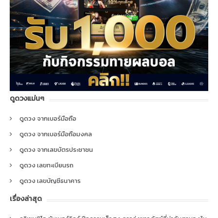
ดูดวงแม่นๆ
ดูดวง จากเบอร์มือถือ
ดูดวง จากเบอร์มือถือมงคล
ดูดวง จากเลขบัตรประชาชน
ดูดวง เลขทะเบียนรถ
ดูดวง เลขบัญชีธนาคาร
เรื่องล่าสุด