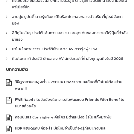
คริเซนซิโอ ซัมเมอร์วิลล์ ปีกความเร็วสูง ดาวรุ่งชาวดัตช์ที่น่าจับตามองใน
พรีเมียร์ลีก
อายยู้บ บูอัดดี้ ดาวรุ่งทีมชาติโมร็อกโก กองกลางอัจฉริยะที่ยุโรปจับตา
มอง
สึกิกุโมะ โยรุ ประวัติ เส้นทาง ผลงาน และจุดเด่นของดาราเอวีญี่ปุ่นที่กำลัง
มาแรง
นาโนะ โอกาซาวาระ ประวัตินักแสดง AV ดาวรุ่งพุ่งแรง
คิโยโนะ ซากิ ประวัติ นักแสดง AV นักบัลเลต์ที่กำลังถูกพูดถึงในปี 2026
บทความฮิต
วิธีดูราคาบอลสูงต่ำ Over และ Under รายละเอียดที่มือใหม่ต้องห้าม
พลาด !!
FWB คืออะไร ไขข้อข้องใจความสัมพันธ์แบบ Friends With Benefits
หมายถึงอะไร
คอนซีเยเร Consigliere คือใคร มีตำแหน่งอะไรใน แก๊งมาเฟีย
HDP แฮนดิแคป คืออะไร มือใหม่จำเป็นต้องรู้ก่อนแทงบอล