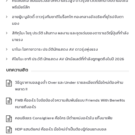
คริเซนซิโอ ซัมเมอร์วิลล์ ปีกความเร็วสูง ดาวรุ่งชาวดัตช์ที่น่าจับตามองใน
พรีเมียร์ลีก
อายยู้บ บูอัดดี้ ดาวรุ่งทีมชาติโมร็อกโก กองกลางอัจฉริยะที่ยุโรปจับตา
มอง
สึกิกุโมะ โยรุ ประวัติ เส้นทาง ผลงาน และจุดเด่นของดาราเอวีญี่ปุ่นที่กำลัง
มาแรง
นาโนะ โอกาซาวาระ ประวัตินักแสดง AV ดาวรุ่งพุ่งแรง
คิโยโนะ ซากิ ประวัติ นักแสดง AV นักบัลเลต์ที่กำลังถูกพูดถึงในปี 2026
บทความฮิต
วิธีดูราคาบอลสูงต่ำ Over และ Under รายละเอียดที่มือใหม่ต้องห้าม
พลาด !!
FWB คืออะไร ไขข้อข้องใจความสัมพันธ์แบบ Friends With Benefits
หมายถึงอะไร
คอนซีเยเร Consigliere คือใคร มีตำแหน่งอะไรใน แก๊งมาเฟีย
HDP แฮนดิแคป คืออะไร มือใหม่จำเป็นต้องรู้ก่อนแทงบอล