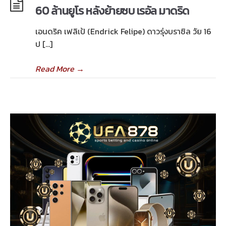
60 ล้านยูโร หลังย้ายซบ เรอัล มาดริด
เอนดริค เฟลิเป้ (Endrick Felipe) ดาวรุ่งบราซิล วัย 16
ป […]
Read More
→