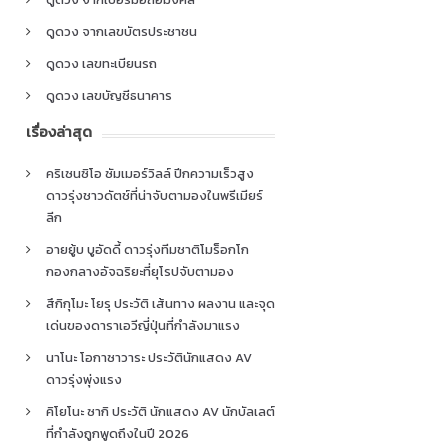
ดูดวง จากเลขบัตรประชาชน
ดูดวง เลขทะเบียนรถ
ดูดวง เลขบัญชีธนาคาร
เรื่องล่าสุด
คริเซนซิโอ ซัมเมอร์วิลล์ ปีกความเร็วสูง
ดาวรุ่งชาวดัตช์ที่น่าจับตามองในพรีเมียร์
ลีก
อายยู้บ บูอัดดี้ ดาวรุ่งทีมชาติโมร็อกโก
กองกลางอัจฉริยะที่ยุโรปจับตามอง
สึกิกุโมะ โยรุ ประวัติ เส้นทาง ผลงาน และจุด
เด่นของดาราเอวีญี่ปุ่นที่กำลังมาแรง
นาโนะ โอกาซาวาระ ประวัตินักแสดง AV
ดาวรุ่งพุ่งแรง
คิโยโนะ ซากิ ประวัติ นักแสดง AV นักบัลเลต์
ที่กำลังถูกพูดถึงในปี 2026