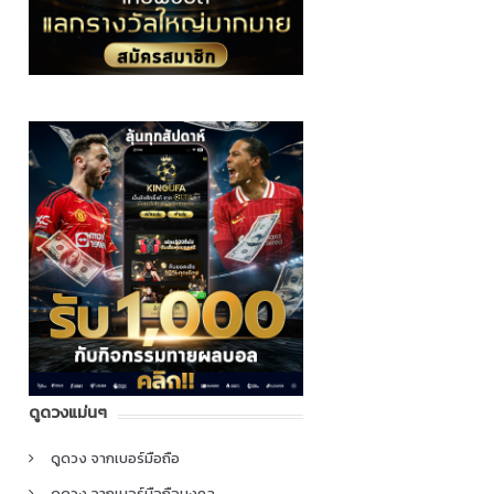
ดูดวงแม่นๆ
ดูดวง จากเบอร์มือถือ
ดูดวง จากเบอร์มือถือมงคล