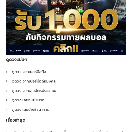
ดูดวงแม่นๆ
ดูดวง จากเบอร์มือถือ
ดูดวง จากเบอร์มือถือมงคล
ดูดวง จากเลขบัตรประชาชน
ดูดวง เลขทะเบียนรถ
ดูดวง เลขบัญชีธนาคาร
เรื่องล่าสุด