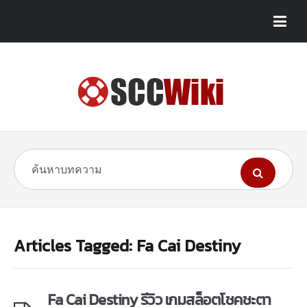
Articles Tagged: Fa Cai Destiny
Fa Cai Destiny รีวิว เกมสล็อตโชคชะตา