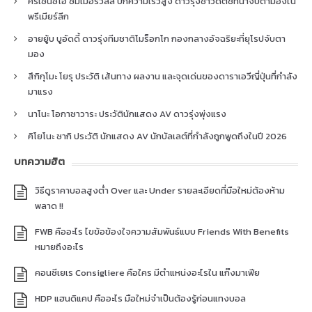
คริเซนซิโอ ซัมเมอร์วิลล์ ปีกความเร็วสูง ดาวรุ่งชาวดัตช์ที่น่าจับตามองใน
พรีเมียร์ลีก
อายยู้บ บูอัดดี้ ดาวรุ่งทีมชาติโมร็อกโก กองกลางอัจฉริยะที่ยุโรปจับตา
มอง
สึกิกุโมะ โยรุ ประวัติ เส้นทาง ผลงาน และจุดเด่นของดาราเอวีญี่ปุ่นที่กำลัง
มาแรง
นาโนะ โอกาซาวาระ ประวัตินักแสดง AV ดาวรุ่งพุ่งแรง
คิโยโนะ ซากิ ประวัติ นักแสดง AV นักบัลเลต์ที่กำลังถูกพูดถึงในปี 2026
บทความฮิต
วิธีดูราคาบอลสูงต่ำ Over และ Under รายละเอียดที่มือใหม่ต้องห้าม
พลาด !!
FWB คืออะไร ไขข้อข้องใจความสัมพันธ์แบบ Friends With Benefits
หมายถึงอะไร
คอนซีเยเร Consigliere คือใคร มีตำแหน่งอะไรใน แก๊งมาเฟีย
HDP แฮนดิแคป คืออะไร มือใหม่จำเป็นต้องรู้ก่อนแทงบอล