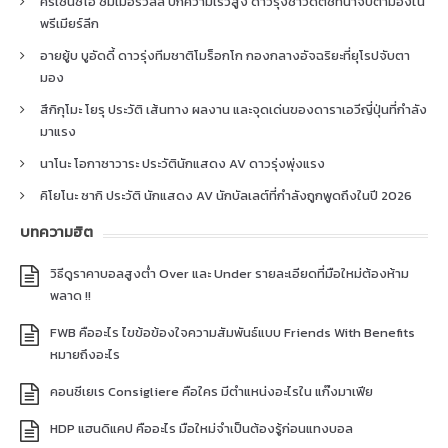
คริเซนซิโอ ซัมเมอร์วิลล์ ปีกความเร็วสูง ดาวรุ่งชาวดัตช์ที่น่าจับตามองใน
พรีเมียร์ลีก
อายยู้บ บูอัดดี้ ดาวรุ่งทีมชาติโมร็อกโก กองกลางอัจฉริยะที่ยุโรปจับตา
มอง
สึกิกุโมะ โยรุ ประวัติ เส้นทาง ผลงาน และจุดเด่นของดาราเอวีญี่ปุ่นที่กำลัง
มาแรง
นาโนะ โอกาซาวาระ ประวัตินักแสดง AV ดาวรุ่งพุ่งแรง
คิโยโนะ ซากิ ประวัติ นักแสดง AV นักบัลเลต์ที่กำลังถูกพูดถึงในปี 2026
บทความฮิต
วิธีดูราคาบอลสูงต่ำ Over และ Under รายละเอียดที่มือใหม่ต้องห้าม
พลาด !!
FWB คืออะไร ไขข้อข้องใจความสัมพันธ์แบบ Friends With Benefits
หมายถึงอะไร
คอนซีเยเร Consigliere คือใคร มีตำแหน่งอะไรใน แก๊งมาเฟีย
HDP แฮนดิแคป คืออะไร มือใหม่จำเป็นต้องรู้ก่อนแทงบอล