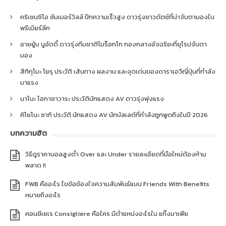
คริเซนซิโอ ซัมเมอร์วิลล์ ปีกความเร็วสูง ดาวรุ่งชาวดัตช์ที่น่าจับตามองใน
พรีเมียร์ลีก
อายยู้บ บูอัดดี้ ดาวรุ่งทีมชาติโมร็อกโก กองกลางอัจฉริยะที่ยุโรปจับตา
มอง
สึกิกุโมะ โยรุ ประวัติ เส้นทาง ผลงาน และจุดเด่นของดาราเอวีญี่ปุ่นที่กำลัง
มาแรง
นาโนะ โอกาซาวาระ ประวัตินักแสดง AV ดาวรุ่งพุ่งแรง
คิโยโนะ ซากิ ประวัติ นักแสดง AV นักบัลเลต์ที่กำลังถูกพูดถึงในปี 2026
บทความฮิต
วิธีดูราคาบอลสูงต่ำ Over และ Under รายละเอียดที่มือใหม่ต้องห้าม
พลาด !!
FWB คืออะไร ไขข้อข้องใจความสัมพันธ์แบบ Friends With Benefits
หมายถึงอะไร
คอนซีเยเร Consigliere คือใคร มีตำแหน่งอะไรใน แก๊งมาเฟีย