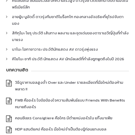
คริเซนซิโอ ซัมเมอร์วิลล์ ปีกความเร็วสูง ดาวรุ่งชาวดัตช์ที่น่าจับตามองใน
พรีเมียร์ลีก
อายยู้บ บูอัดดี้ ดาวรุ่งทีมชาติโมร็อกโก กองกลางอัจฉริยะที่ยุโรปจับตา
มอง
สึกิกุโมะ โยรุ ประวัติ เส้นทาง ผลงาน และจุดเด่นของดาราเอวีญี่ปุ่นที่กำลัง
มาแรง
นาโนะ โอกาซาวาระ ประวัตินักแสดง AV ดาวรุ่งพุ่งแรง
คิโยโนะ ซากิ ประวัติ นักแสดง AV นักบัลเลต์ที่กำลังถูกพูดถึงในปี 2026
บทความฮิต
วิธีดูราคาบอลสูงต่ำ Over และ Under รายละเอียดที่มือใหม่ต้องห้าม
พลาด !!
FWB คืออะไร ไขข้อข้องใจความสัมพันธ์แบบ Friends With Benefits
หมายถึงอะไร
คอนซีเยเร Consigliere คือใคร มีตำแหน่งอะไรใน แก๊งมาเฟีย
HDP แฮนดิแคป คืออะไร มือใหม่จำเป็นต้องรู้ก่อนแทงบอล