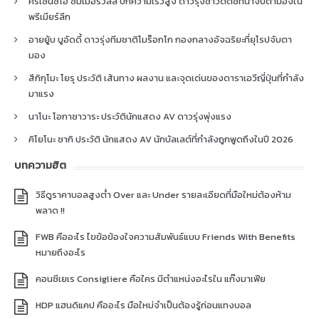
คริเซนซิโอ ซัมเมอร์วิลล์ ปีกความเร็วสูง ดาวรุ่งชาวดัตช์ที่น่าจับตามองใน
พรีเมียร์ลีก
อายยู้บ บูอัดดี้ ดาวรุ่งทีมชาติโมร็อกโก กองกลางอัจฉริยะที่ยุโรปจับตา
มอง
สึกิกุโมะ โยรุ ประวัติ เส้นทาง ผลงาน และจุดเด่นของดาราเอวีญี่ปุ่นที่กำลัง
มาแรง
นาโนะ โอกาซาวาระ ประวัตินักแสดง AV ดาวรุ่งพุ่งแรง
คิโยโนะ ซากิ ประวัติ นักแสดง AV นักบัลเลต์ที่กำลังถูกพูดถึงในปี 2026
บทความฮิต
วิธีดูราคาบอลสูงต่ำ Over และ Under รายละเอียดที่มือใหม่ต้องห้าม
พลาด !!
FWB คืออะไร ไขข้อข้องใจความสัมพันธ์แบบ Friends With Benefits
หมายถึงอะไร
คอนซีเยเร Consigliere คือใคร มีตำแหน่งอะไรใน แก๊งมาเฟีย
HDP แฮนดิแคป คืออะไร มือใหม่จำเป็นต้องรู้ก่อนแทงบอล