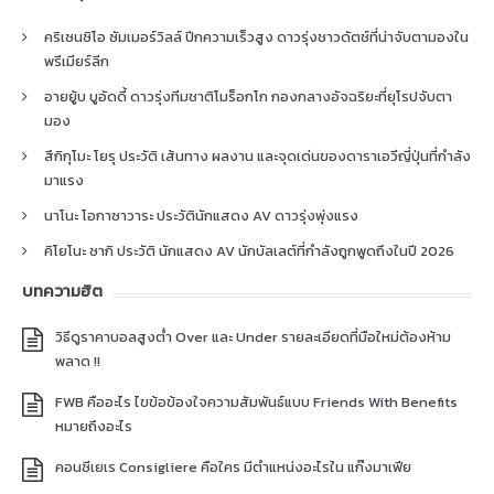
คริเซนซิโอ ซัมเมอร์วิลล์ ปีกความเร็วสูง ดาวรุ่งชาวดัตช์ที่น่าจับตามองใน
พรีเมียร์ลีก
อายยู้บ บูอัดดี้ ดาวรุ่งทีมชาติโมร็อกโก กองกลางอัจฉริยะที่ยุโรปจับตา
มอง
สึกิกุโมะ โยรุ ประวัติ เส้นทาง ผลงาน และจุดเด่นของดาราเอวีญี่ปุ่นที่กำลัง
มาแรง
นาโนะ โอกาซาวาระ ประวัตินักแสดง AV ดาวรุ่งพุ่งแรง
คิโยโนะ ซากิ ประวัติ นักแสดง AV นักบัลเลต์ที่กำลังถูกพูดถึงในปี 2026
บทความฮิต
วิธีดูราคาบอลสูงต่ำ Over และ Under รายละเอียดที่มือใหม่ต้องห้าม
พลาด !!
FWB คืออะไร ไขข้อข้องใจความสัมพันธ์แบบ Friends With Benefits
หมายถึงอะไร
คอนซีเยเร Consigliere คือใคร มีตำแหน่งอะไรใน แก๊งมาเฟีย