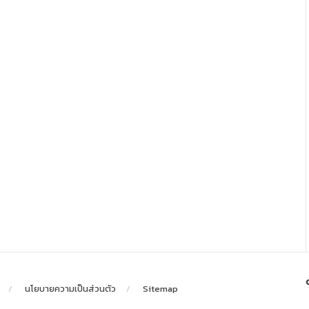
นโยบายความเป็นส่วนตัว
Sitemap