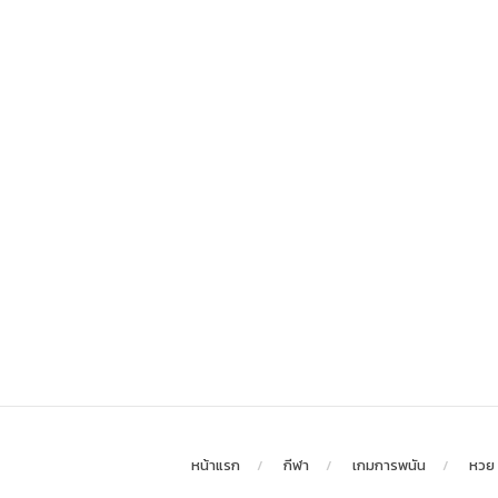
หน้าแรก
กีฬา
เกมการพนัน
หวย