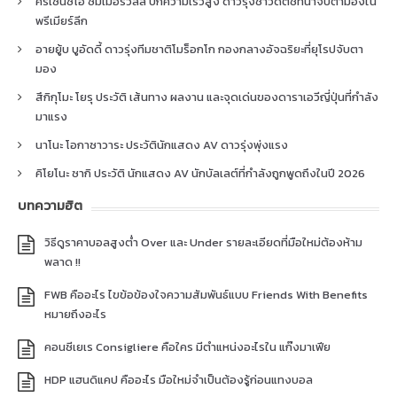
คริเซนซิโอ ซัมเมอร์วิลล์ ปีกความเร็วสูง ดาวรุ่งชาวดัตช์ที่น่าจับตามองใน
พรีเมียร์ลีก
อายยู้บ บูอัดดี้ ดาวรุ่งทีมชาติโมร็อกโก กองกลางอัจฉริยะที่ยุโรปจับตา
มอง
สึกิกุโมะ โยรุ ประวัติ เส้นทาง ผลงาน และจุดเด่นของดาราเอวีญี่ปุ่นที่กำลัง
มาแรง
นาโนะ โอกาซาวาระ ประวัตินักแสดง AV ดาวรุ่งพุ่งแรง
คิโยโนะ ซากิ ประวัติ นักแสดง AV นักบัลเลต์ที่กำลังถูกพูดถึงในปี 2026
บทความฮิต
วิธีดูราคาบอลสูงต่ำ Over และ Under รายละเอียดที่มือใหม่ต้องห้าม
พลาด !!
FWB คืออะไร ไขข้อข้องใจความสัมพันธ์แบบ Friends With Benefits
หมายถึงอะไร
คอนซีเยเร Consigliere คือใคร มีตำแหน่งอะไรใน แก๊งมาเฟีย
HDP แฮนดิแคป คืออะไร มือใหม่จำเป็นต้องรู้ก่อนแทงบอล