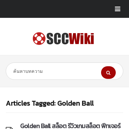
Articles Tagged: Golden Ball
Golden Ball สล็อต รีวิวเกมสล็อต ฟีทเจอร์