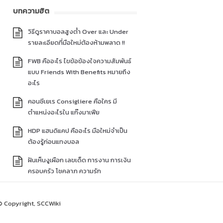
บทความฮิต
วิธีดูราคาบอลสูงต่ำ Over และ Under
รายละเอียดที่มือใหม่ต้องห้ามพลาด !!
FWB คืออะไร ไขข้อข้องใจความสัมพันธ์
แบบ Friends With Benefits หมายถึง
อะไร
คอนซีเยเร Consigliere คือใคร มี
ตำแหน่งอะไรใน แก๊งมาเฟีย
HDP แฮนดิแคป คืออะไร มือใหม่จำเป็น
ต้องรู้ก่อนแทงบอล
ฝันเห็นงูเผือก เลขเด็ด การงาน การเงิน
ครอบครัว โชคลาภ ความรัก
© Copyright, SCCWiki