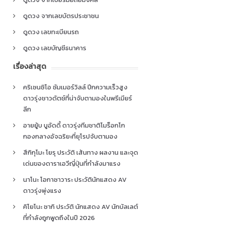
ดูดวง จากเลขบัตรประชาชน
ดูดวง เลขทะเบียนรถ
ดูดวง เลขบัญชีธนาคาร
เรื่องล่าสุด
คริเซนซิโอ ซัมเมอร์วิลล์ ปีกความเร็วสูง
ดาวรุ่งชาวดัตช์ที่น่าจับตามองในพรีเมียร์
ลีก
อายยู้บ บูอัดดี้ ดาวรุ่งทีมชาติโมร็อกโก
กองกลางอัจฉริยะที่ยุโรปจับตามอง
สึกิกุโมะ โยรุ ประวัติ เส้นทาง ผลงาน และจุด
เด่นของดาราเอวีญี่ปุ่นที่กำลังมาแรง
นาโนะ โอกาซาวาระ ประวัตินักแสดง AV
ดาวรุ่งพุ่งแรง
คิโยโนะ ซากิ ประวัติ นักแสดง AV นักบัลเลต์
ที่กำลังถูกพูดถึงในปี 2026