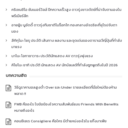
คริเซนซิโอ ซัมเมอร์วิลล์ ปีกความเร็วสูง ดาวรุ่งชาวดัตช์ที่น่าจับตามองใน
พรีเมียร์ลีก
อายยู้บ บูอัดดี้ ดาวรุ่งทีมชาติโมร็อกโก กองกลางอัจฉริยะที่ยุโรปจับตา
มอง
สึกิกุโมะ โยรุ ประวัติ เส้นทาง ผลงาน และจุดเด่นของดาราเอวีญี่ปุ่นที่กำลัง
มาแรง
นาโนะ โอกาซาวาระ ประวัตินักแสดง AV ดาวรุ่งพุ่งแรง
คิโยโนะ ซากิ ประวัติ นักแสดง AV นักบัลเลต์ที่กำลังถูกพูดถึงในปี 2026
บทความฮิต
วิธีดูราคาบอลสูงต่ำ Over และ Under รายละเอียดที่มือใหม่ต้องห้าม
พลาด !!
FWB คืออะไร ไขข้อข้องใจความสัมพันธ์แบบ Friends With Benefits
หมายถึงอะไร
คอนซีเยเร Consigliere คือใคร มีตำแหน่งอะไรใน แก๊งมาเฟีย