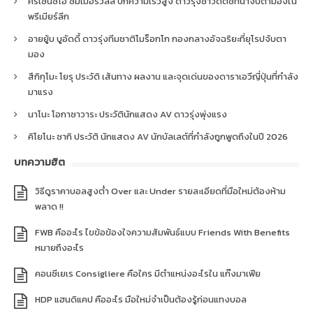
คริเซนซิโอ ซัมเมอร์วิลล์ ปีกความเร็วสูง ดาวรุ่งชาวดัตช์ที่น่าจับตามองใน
พรีเมียร์ลีก
อายยู้บ บูอัดดี้ ดาวรุ่งทีมชาติโมร็อกโก กองกลางอัจฉริยะที่ยุโรปจับตา
มอง
สึกิกุโมะ โยรุ ประวัติ เส้นทาง ผลงาน และจุดเด่นของดาราเอวีญี่ปุ่นที่กำลัง
มาแรง
นาโนะ โอกาซาวาระ ประวัตินักแสดง AV ดาวรุ่งพุ่งแรง
คิโยโนะ ซากิ ประวัติ นักแสดง AV นักบัลเลต์ที่กำลังถูกพูดถึงในปี 2026
บทความฮิต
วิธีดูราคาบอลสูงต่ำ Over และ Under รายละเอียดที่มือใหม่ต้องห้าม
พลาด !!
FWB คืออะไร ไขข้อข้องใจความสัมพันธ์แบบ Friends With Benefits
หมายถึงอะไร
คอนซีเยเร Consigliere คือใคร มีตำแหน่งอะไรใน แก๊งมาเฟีย
HDP แฮนดิแคป คืออะไร มือใหม่จำเป็นต้องรู้ก่อนแทงบอล