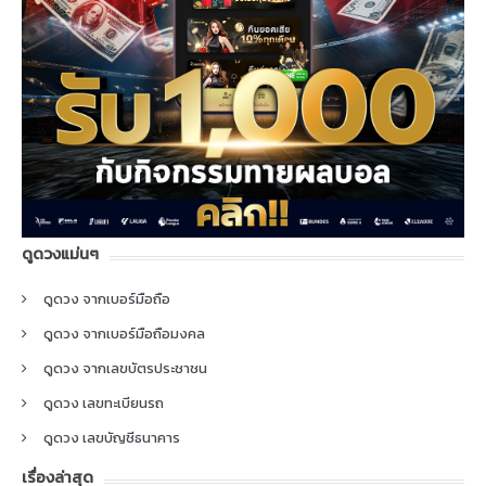
ดูดวงแม่นๆ
ดูดวง จากเบอร์มือถือ
ดูดวง จากเบอร์มือถือมงคล
ดูดวง จากเลขบัตรประชาชน
ดูดวง เลขทะเบียนรถ
ดูดวง เลขบัญชีธนาคาร
เรื่องล่าสุด