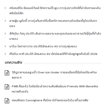
คริเซนซิโอ ซัมเมอร์วิลล์ ปีกความเร็วสูง ดาวรุ่งชาวดัตช์ที่น่าจับตามองใน
พรีเมียร์ลีก
อายยู้บ บูอัดดี้ ดาวรุ่งทีมชาติโมร็อกโก กองกลางอัจฉริยะที่ยุโรปจับตา
มอง
สึกิกุโมะ โยรุ ประวัติ เส้นทาง ผลงาน และจุดเด่นของดาราเอวีญี่ปุ่นที่กำลัง
มาแรง
นาโนะ โอกาซาวาระ ประวัตินักแสดง AV ดาวรุ่งพุ่งแรง
คิโยโนะ ซากิ ประวัติ นักแสดง AV นักบัลเลต์ที่กำลังถูกพูดถึงในปี 2026
บทความฮิต
วิธีดูราคาบอลสูงต่ำ Over และ Under รายละเอียดที่มือใหม่ต้องห้าม
พลาด !!
FWB คืออะไร ไขข้อข้องใจความสัมพันธ์แบบ Friends With Benefits
หมายถึงอะไร
คอนซีเยเร Consigliere คือใคร มีตำแหน่งอะไรใน แก๊งมาเฟีย