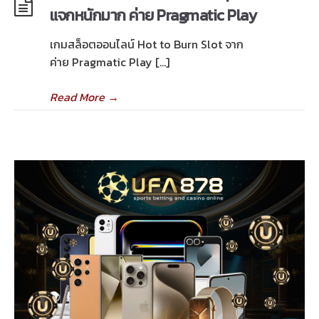
แจกหนักมาก ค่าย Pragmatic Play
เกมสล็อตออนไลน์ Hot to Burn Slot จาก
ค่าย Pragmatic Play […]
Read More
→