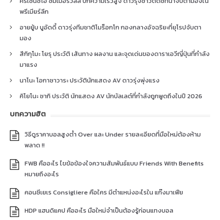
คริเซนซิโอ ซัมเมอร์วิลล์ ปีกความเร็วสูง ดาวรุ่งชาวดัตช์ที่น่าจับตามองใน
พรีเมียร์ลีก
อายยู้บ บูอัดดี้ ดาวรุ่งทีมชาติโมร็อกโก กองกลางอัจฉริยะที่ยุโรปจับตา
มอง
สึกิกุโมะ โยรุ ประวัติ เส้นทาง ผลงาน และจุดเด่นของดาราเอวีญี่ปุ่นที่กำลัง
มาแรง
นาโนะ โอกาซาวาระ ประวัตินักแสดง AV ดาวรุ่งพุ่งแรง
คิโยโนะ ซากิ ประวัติ นักแสดง AV นักบัลเลต์ที่กำลังถูกพูดถึงในปี 2026
บทความฮิต
วิธีดูราคาบอลสูงต่ำ Over และ Under รายละเอียดที่มือใหม่ต้องห้าม
พลาด !!
FWB คืออะไร ไขข้อข้องใจความสัมพันธ์แบบ Friends With Benefits
หมายถึงอะไร
คอนซีเยเร Consigliere คือใคร มีตำแหน่งอะไรใน แก๊งมาเฟีย
HDP แฮนดิแคป คืออะไร มือใหม่จำเป็นต้องรู้ก่อนแทงบอล