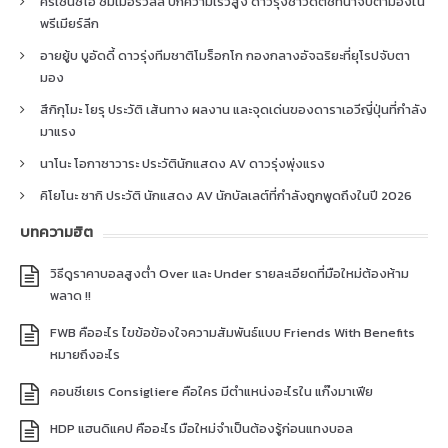
คริเซนซิโอ ซัมเมอร์วิลล์ ปีกความเร็วสูง ดาวรุ่งชาวดัตช์ที่น่าจับตามองใน
พรีเมียร์ลีก
อายยู้บ บูอัดดี้ ดาวรุ่งทีมชาติโมร็อกโก กองกลางอัจฉริยะที่ยุโรปจับตา
มอง
สึกิกุโมะ โยรุ ประวัติ เส้นทาง ผลงาน และจุดเด่นของดาราเอวีญี่ปุ่นที่กำลัง
มาแรง
นาโนะ โอกาซาวาระ ประวัตินักแสดง AV ดาวรุ่งพุ่งแรง
คิโยโนะ ซากิ ประวัติ นักแสดง AV นักบัลเลต์ที่กำลังถูกพูดถึงในปี 2026
บทความฮิต
วิธีดูราคาบอลสูงต่ำ Over และ Under รายละเอียดที่มือใหม่ต้องห้าม
พลาด !!
FWB คืออะไร ไขข้อข้องใจความสัมพันธ์แบบ Friends With Benefits
หมายถึงอะไร
คอนซีเยเร Consigliere คือใคร มีตำแหน่งอะไรใน แก๊งมาเฟีย
HDP แฮนดิแคป คืออะไร มือใหม่จำเป็นต้องรู้ก่อนแทงบอล