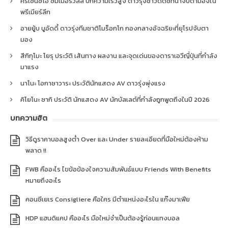
คริเซนซิโอ ซัมเมอร์วิลล์ ปีกความเร็วสูง ดาวรุ่งชาวดัตช์ที่น่าจับตามองใน
พรีเมียร์ลีก
อายยู้บ บูอัดดี้ ดาวรุ่งทีมชาติโมร็อกโก กองกลางอัจฉริยะที่ยุโรปจับตา
มอง
สึกิกุโมะ โยรุ ประวัติ เส้นทาง ผลงาน และจุดเด่นของดาราเอวีญี่ปุ่นที่กำลัง
มาแรง
นาโนะ โอกาซาวาระ ประวัตินักแสดง AV ดาวรุ่งพุ่งแรง
คิโยโนะ ซากิ ประวัติ นักแสดง AV นักบัลเลต์ที่กำลังถูกพูดถึงในปี 2026
บทความฮิต
วิธีดูราคาบอลสูงต่ำ Over และ Under รายละเอียดที่มือใหม่ต้องห้าม
พลาด !!
FWB คืออะไร ไขข้อข้องใจความสัมพันธ์แบบ Friends With Benefits
หมายถึงอะไร
คอนซีเยเร Consigliere คือใคร มีตำแหน่งอะไรใน แก๊งมาเฟีย
HDP แฮนดิแคป คืออะไร มือใหม่จำเป็นต้องรู้ก่อนแทงบอล