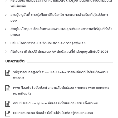
คริเซนซิโอ ซัมเมอร์วิลล์ ปีกความเร็วสูง ดาวรุ่งชาวดัตช์ที่น่าจับตามองใน
พรีเมียร์ลีก
อายยู้บ บูอัดดี้ ดาวรุ่งทีมชาติโมร็อกโก กองกลางอัจฉริยะที่ยุโรปจับตา
มอง
สึกิกุโมะ โยรุ ประวัติ เส้นทาง ผลงาน และจุดเด่นของดาราเอวีญี่ปุ่นที่กำลัง
มาแรง
นาโนะ โอกาซาวาระ ประวัตินักแสดง AV ดาวรุ่งพุ่งแรง
คิโยโนะ ซากิ ประวัติ นักแสดง AV นักบัลเลต์ที่กำลังถูกพูดถึงในปี 2026
บทความฮิต
วิธีดูราคาบอลสูงต่ำ Over และ Under รายละเอียดที่มือใหม่ต้องห้าม
พลาด !!
FWB คืออะไร ไขข้อข้องใจความสัมพันธ์แบบ Friends With Benefits
หมายถึงอะไร
คอนซีเยเร Consigliere คือใคร มีตำแหน่งอะไรใน แก๊งมาเฟีย
HDP แฮนดิแคป คืออะไร มือใหม่จำเป็นต้องรู้ก่อนแทงบอล