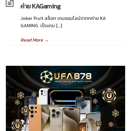
ค่าย KAGaming
Joker Fruit สล็อต เกมออนไลน์จากกค่าย KA
GAMING เป็นเกม […]
Read More
→