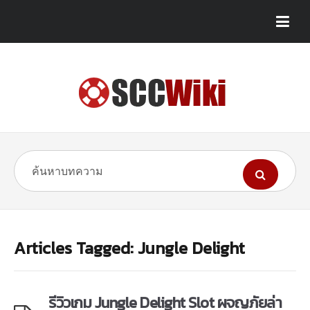
Articles Tagged: Jungle Delight
รีวิวเกม Jungle Delight Slot ผจญภัยล่า