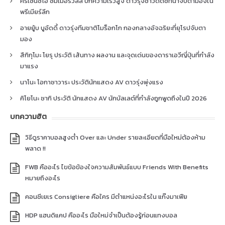
คริเซนซิโอ ซัมเมอร์วิลล์ ปีกความเร็วสูง ดาวรุ่งชาวดัตช์ที่น่าจับตามองใน
พรีเมียร์ลีก
อายยู้บ บูอัดดี้ ดาวรุ่งทีมชาติโมร็อกโก กองกลางอัจฉริยะที่ยุโรปจับตา
มอง
สึกิกุโมะ โยรุ ประวัติ เส้นทาง ผลงาน และจุดเด่นของดาราเอวีญี่ปุ่นที่กำลัง
มาแรง
นาโนะ โอกาซาวาระ ประวัตินักแสดง AV ดาวรุ่งพุ่งแรง
คิโยโนะ ซากิ ประวัติ นักแสดง AV นักบัลเลต์ที่กำลังถูกพูดถึงในปี 2026
บทความฮิต
วิธีดูราคาบอลสูงต่ำ Over และ Under รายละเอียดที่มือใหม่ต้องห้าม
พลาด !!
FWB คืออะไร ไขข้อข้องใจความสัมพันธ์แบบ Friends With Benefits
หมายถึงอะไร
คอนซีเยเร Consigliere คือใคร มีตำแหน่งอะไรใน แก๊งมาเฟีย
HDP แฮนดิแคป คืออะไร มือใหม่จำเป็นต้องรู้ก่อนแทงบอล