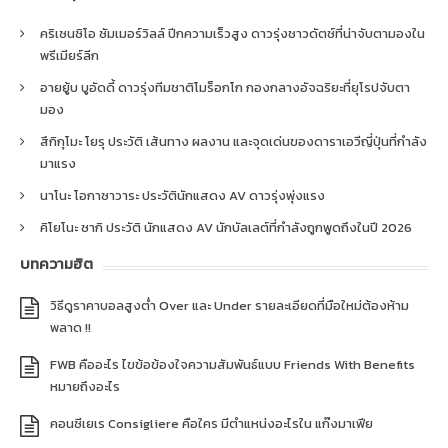
คริเซนซิโอ ซัมเมอร์วิลล์ ปีกความเร็วสูง ดาวรุ่งชาวดัตช์ที่น่าจับตามองใน
พรีเมียร์ลีก
อายยู้บ บูอัดดี้ ดาวรุ่งทีมชาติโมร็อกโก กองกลางอัจฉริยะที่ยุโรปจับตา
มอง
สึกิกุโมะ โยรุ ประวัติ เส้นทาง ผลงาน และจุดเด่นของดาราเอวีญี่ปุ่นที่กำลัง
มาแรง
นาโนะ โอกาซาวาระ ประวัตินักแสดง AV ดาวรุ่งพุ่งแรง
คิโยโนะ ซากิ ประวัติ นักแสดง AV นักบัลเลต์ที่กำลังถูกพูดถึงในปี 2026
บทความฮิต
วิธีดูราคาบอลสูงต่ำ Over และ Under รายละเอียดที่มือใหม่ต้องห้าม
พลาด !!
FWB คืออะไร ไขข้อข้องใจความสัมพันธ์แบบ Friends With Benefits
หมายถึงอะไร
คอนซีเยเร Consigliere คือใคร มีตำแหน่งอะไรใน แก๊งมาเฟีย