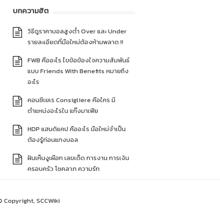
บทความฮิต
วิธีดูราคาบอลสูงต่ำ Over และ Under
รายละเอียดที่มือใหม่ต้องห้ามพลาด !!
FWB คืออะไร ไขข้อข้องใจความสัมพันธ์
แบบ Friends With Benefits หมายถึง
อะไร
คอนซีเยเร Consigliere คือใคร มี
ตำแหน่งอะไรใน แก๊งมาเฟีย
HDP แฮนดิแคป คืออะไร มือใหม่จำเป็น
ต้องรู้ก่อนแทงบอล
ฝันเห็นงูเผือก เลขเด็ด การงาน การเงิน
ครอบครัว โชคลาภ ความรัก
© Copyright, SCCWiki