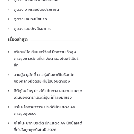
ดูดวง จากเลขบัตรประชาชน
ดูดวง เลขทะเบียนรถ
ดูดวง เลขบัญชีธนาคาร
เรื่องล่าสุด
คริเซนซิโอ ซัมเมอร์วิลล์ ปีกความเร็วสูง
ดาวรุ่งชาวดัตช์ที่น่าจับตามองในพรีเมียร์
ลีก
อายยู้บ บูอัดดี้ ดาวรุ่งทีมชาติโมร็อกโก
กองกลางอัจฉริยะที่ยุโรปจับตามอง
สึกิกุโมะ โยรุ ประวัติ เส้นทาง ผลงาน และจุด
เด่นของดาราเอวีญี่ปุ่นที่กำลังมาแรง
นาโนะ โอกาซาวาระ ประวัตินักแสดง AV
ดาวรุ่งพุ่งแรง
คิโยโนะ ซากิ ประวัติ นักแสดง AV นักบัลเลต์
ที่กำลังถูกพูดถึงในปี 2026