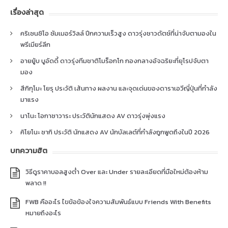
เรื่องล่าสุด
คริเซนซิโอ ซัมเมอร์วิลล์ ปีกความเร็วสูง ดาวรุ่งชาวดัตช์ที่น่าจับตามองใน
พรีเมียร์ลีก
อายยู้บ บูอัดดี้ ดาวรุ่งทีมชาติโมร็อกโก กองกลางอัจฉริยะที่ยุโรปจับตา
มอง
สึกิกุโมะ โยรุ ประวัติ เส้นทาง ผลงาน และจุดเด่นของดาราเอวีญี่ปุ่นที่กำลัง
มาแรง
นาโนะ โอกาซาวาระ ประวัตินักแสดง AV ดาวรุ่งพุ่งแรง
คิโยโนะ ซากิ ประวัติ นักแสดง AV นักบัลเลต์ที่กำลังถูกพูดถึงในปี 2026
บทความฮิต
วิธีดูราคาบอลสูงต่ำ Over และ Under รายละเอียดที่มือใหม่ต้องห้าม
พลาด !!
FWB คืออะไร ไขข้อข้องใจความสัมพันธ์แบบ Friends With Benefits
หมายถึงอะไร