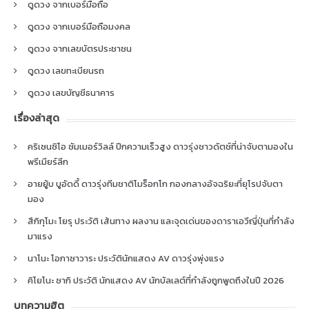
ดูดวง จากเบอร์มือถือ
ดูดวง จากเบอร์มือถือมงคล
ดูดวง จากเลขบัตรประชาชน
ดูดวง เลขทะเบียนรถ
ดูดวง เลขบัญชีธนาคาร
เรื่องล่าสุด
คริเซนซิโอ ซัมเมอร์วิลล์ ปีกความเร็วสูง ดาวรุ่งชาวดัตช์ที่น่าจับตามองใน
พรีเมียร์ลีก
อายยู้บ บูอัดดี้ ดาวรุ่งทีมชาติโมร็อกโก กองกลางอัจฉริยะที่ยุโรปจับตา
มอง
สึกิกุโมะ โยรุ ประวัติ เส้นทาง ผลงาน และจุดเด่นของดาราเอวีญี่ปุ่นที่กำลัง
มาแรง
นาโนะ โอกาซาวาระ ประวัตินักแสดง AV ดาวรุ่งพุ่งแรง
คิโยโนะ ซากิ ประวัติ นักแสดง AV นักบัลเลต์ที่กำลังถูกพูดถึงในปี 2026
บทความฮิต