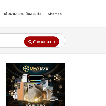
นโยบายความเป็นส่วนตัว
Sitemap
ค้นหาบทความ