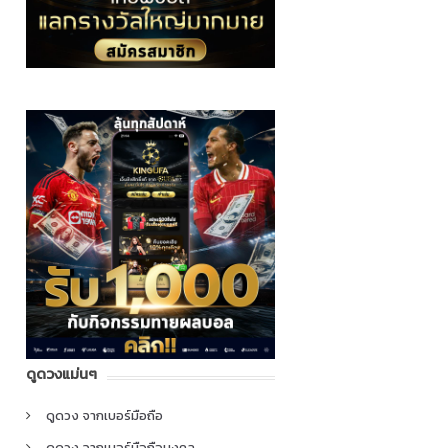
ดูดวงแม่นๆ
ดูดวง จากเบอร์มือถือ
ดูดวง จากเบอร์มือถือมงคล