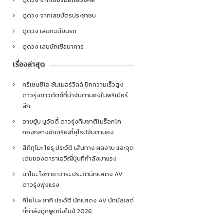
ดูดวง จากเลขบัตรประชาชน
ดูดวง เลขทะเบียนรถ
ดูดวง เลขบัญชีธนาคาร
เรื่องล่าสุด
คริเซนซิโอ ซัมเมอร์วิลล์ ปีกความเร็วสูง
ดาวรุ่งชาวดัตช์ที่น่าจับตามองในพรีเมียร์
ลีก
อายยู้บ บูอัดดี้ ดาวรุ่งทีมชาติโมร็อกโก
กองกลางอัจฉริยะที่ยุโรปจับตามอง
สึกิกุโมะ โยรุ ประวัติ เส้นทาง ผลงาน และจุด
เด่นของดาราเอวีญี่ปุ่นที่กำลังมาแรง
นาโนะ โอกาซาวาระ ประวัตินักแสดง AV
ดาวรุ่งพุ่งแรง
คิโยโนะ ซากิ ประวัติ นักแสดง AV นักบัลเลต์
ที่กำลังถูกพูดถึงในปี 2026