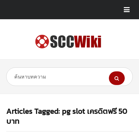
Articles Tagged: pg slot เครดิตฟรี 50
บาท