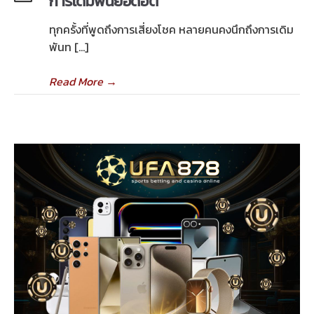
การเดิมพันยอดฮิต
ทุกครั้งที่พูดถึงการเสี่ยงโชค หลายคนคงนึกถึงการเดิม
พันท […]
Read More
→