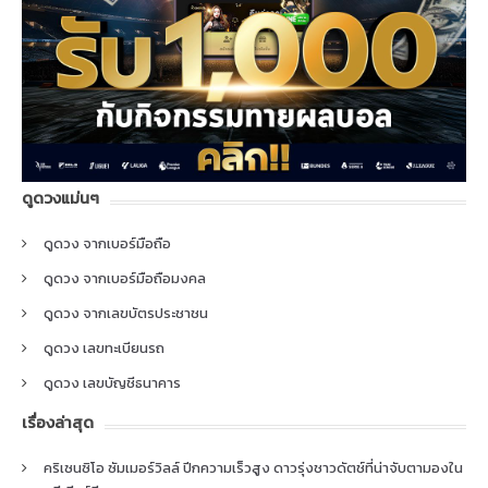
ดูดวงแม่นๆ
ดูดวง จากเบอร์มือถือ
ดูดวง จากเบอร์มือถือมงคล
ดูดวง จากเลขบัตรประชาชน
ดูดวง เลขทะเบียนรถ
ดูดวง เลขบัญชีธนาคาร
เรื่องล่าสุด
คริเซนซิโอ ซัมเมอร์วิลล์ ปีกความเร็วสูง ดาวรุ่งชาวดัตช์ที่น่าจับตามองใน