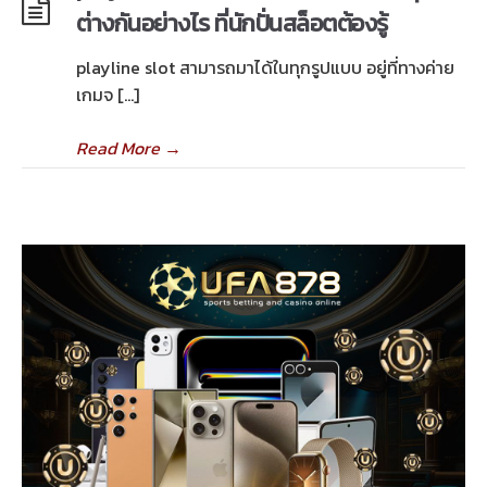
ต่างกันอย่างไร ที่นักปั่นสล็อตต้องรู้
playline slot สามารถมาได้ในทุกรูปแบบ อยู่ที่ทางค่าย
เกมจ […]
Read More
→