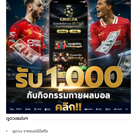
ดูดวงแม่นๆ
ดูดวง จากเบอร์มือถือ