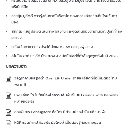
คริเซนซิโอ ซัมเมอร์วิลล์ ปีกความเร็วสูง ดาวรุ่งชาวดัตช์ที่น่าจับตามองใน
พรีเมียร์ลีก
อายยู้บ บูอัดดี้ ดาวรุ่งทีมชาติโมร็อกโก กองกลางอัจฉริยะที่ยุโรปจับตา
มอง
สึกิกุโมะ โยรุ ประวัติ เส้นทาง ผลงาน และจุดเด่นของดาราเอวีญี่ปุ่นที่กำลัง
มาแรง
นาโนะ โอกาซาวาระ ประวัตินักแสดง AV ดาวรุ่งพุ่งแรง
คิโยโนะ ซากิ ประวัติ นักแสดง AV นักบัลเลต์ที่กำลังถูกพูดถึงในปี 2026
บทความฮิต
วิธีดูราคาบอลสูงต่ำ Over และ Under รายละเอียดที่มือใหม่ต้องห้าม
พลาด !!
FWB คืออะไร ไขข้อข้องใจความสัมพันธ์แบบ Friends With Benefits
หมายถึงอะไร
คอนซีเยเร Consigliere คือใคร มีตำแหน่งอะไรใน แก๊งมาเฟีย
HDP แฮนดิแคป คืออะไร มือใหม่จำเป็นต้องรู้ก่อนแทงบอล