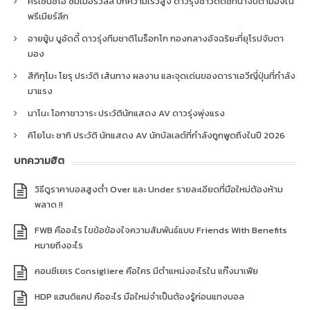
คริเซนซิโอ ซัมเมอร์วิลล์ ปีกความเร็วสูง ดาวรุ่งชาวดัตช์ที่น่าจับตามองใน
พรีเมียร์ลีก
อายยู้บ บูอัดดี้ ดาวรุ่งทีมชาติโมร็อกโก กองกลางอัจฉริยะที่ยุโรปจับตา
มอง
สึกิกุโมะ โยรุ ประวัติ เส้นทาง ผลงาน และจุดเด่นของดาราเอวีญี่ปุ่นที่กำลัง
มาแรง
นาโนะ โอกาซาวาระ ประวัตินักแสดง AV ดาวรุ่งพุ่งแรง
คิโยโนะ ซากิ ประวัติ นักแสดง AV นักบัลเลต์ที่กำลังถูกพูดถึงในปี 2026
บทความฮิต
วิธีดูราคาบอลสูงต่ำ Over และ Under รายละเอียดที่มือใหม่ต้องห้าม
พลาด !!
FWB คืออะไร ไขข้อข้องใจความสัมพันธ์แบบ Friends With Benefits
หมายถึงอะไร
คอนซีเยเร Consigliere คือใคร มีตำแหน่งอะไรใน แก๊งมาเฟีย
HDP แฮนดิแคป คืออะไร มือใหม่จำเป็นต้องรู้ก่อนแทงบอล