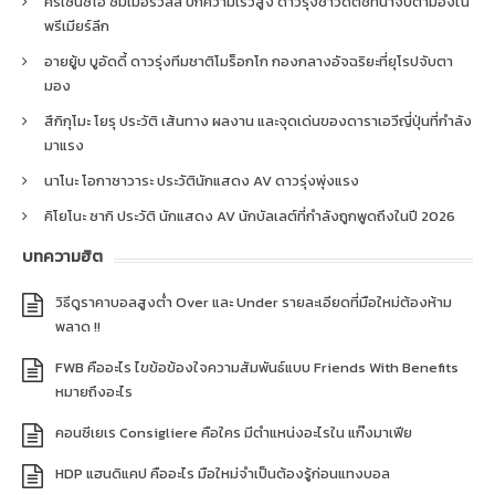
คริเซนซิโอ ซัมเมอร์วิลล์ ปีกความเร็วสูง ดาวรุ่งชาวดัตช์ที่น่าจับตามองใน
พรีเมียร์ลีก
อายยู้บ บูอัดดี้ ดาวรุ่งทีมชาติโมร็อกโก กองกลางอัจฉริยะที่ยุโรปจับตา
มอง
สึกิกุโมะ โยรุ ประวัติ เส้นทาง ผลงาน และจุดเด่นของดาราเอวีญี่ปุ่นที่กำลัง
มาแรง
นาโนะ โอกาซาวาระ ประวัตินักแสดง AV ดาวรุ่งพุ่งแรง
คิโยโนะ ซากิ ประวัติ นักแสดง AV นักบัลเลต์ที่กำลังถูกพูดถึงในปี 2026
บทความฮิต
วิธีดูราคาบอลสูงต่ำ Over และ Under รายละเอียดที่มือใหม่ต้องห้าม
พลาด !!
FWB คืออะไร ไขข้อข้องใจความสัมพันธ์แบบ Friends With Benefits
หมายถึงอะไร
คอนซีเยเร Consigliere คือใคร มีตำแหน่งอะไรใน แก๊งมาเฟีย
HDP แฮนดิแคป คืออะไร มือใหม่จำเป็นต้องรู้ก่อนแทงบอล