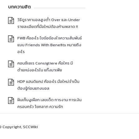
บทความฮิต
วิธีดูราคาบอลสูงต่ำ Over และ Under
รายละเอียดที่มือใหม่ต้องห้ามพลาด !!
FWB คืออะไร ไขข้อข้องใจความสัมพันธ์
แบบ Friends With Benefits หมายถึง
อะไร
คอนซีเยเร Consigliere คือใคร มี
ตำแหน่งอะไรใน แก๊งมาเฟีย
HDP แฮนดิแคป คืออะไร มือใหม่จำเป็น
ต้องรู้ก่อนแทงบอล
ฝันเห็นงูเผือก เลขเด็ด การงาน การเงิน
ครอบครัว โชคลาภ ความรัก
© Copyright, SCCWiki