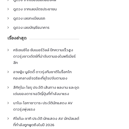
ดูดวง จากเลขบัตรประชาชน
ดูดวง เลขทะเบียนรถ
ดูดวง เลขบัญชีธนาคาร
เรื่องล่าสุด
คริเซนซิโอ ซัมเมอร์วิลล์ ปีกความเร็วสูง
ดาวรุ่งชาวดัตช์ที่น่าจับตามองในพรีเมียร์
ลีก
อายยู้บ บูอัดดี้ ดาวรุ่งทีมชาติโมร็อกโก
กองกลางอัจฉริยะที่ยุโรปจับตามอง
สึกิกุโมะ โยรุ ประวัติ เส้นทาง ผลงาน และจุด
เด่นของดาราเอวีญี่ปุ่นที่กำลังมาแรง
นาโนะ โอกาซาวาระ ประวัตินักแสดง AV
ดาวรุ่งพุ่งแรง
คิโยโนะ ซากิ ประวัติ นักแสดง AV นักบัลเลต์
ที่กำลังถูกพูดถึงในปี 2026